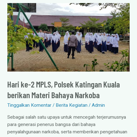
Hari
ke-
2
MPLS,
Polsek
Katingan
Kuala
berikan
Materi
Bahaya
Narkoba
Hari ke-2 MPLS, Polsek Katingan Kuala
berikan Materi Bahaya Narkoba
Tinggalkan Komentar
/
Berita Kegiatan
/
Admin
Sebagai salah satu upaya untuk mencegah terjerumusnya
para generasi penerus bangsa dari bahaya
penyalahgunaan narkoba, serta memberikan pengetahuan