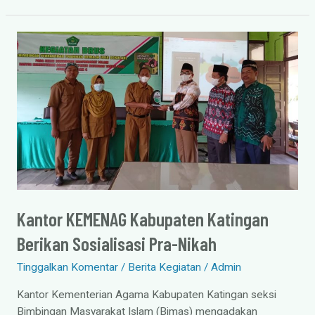
Kantor
KEMENAG
Kabupaten
Katingan
Berikan
Sosialisasi
Pra-
Nikah
Kantor KEMENAG Kabupaten Katingan
Berikan Sosialisasi Pra-Nikah
Tinggalkan Komentar
/
Berita Kegiatan
/
Admin
Kantor Kementerian Agama Kabupaten Katingan seksi
Bimbingan Masyarakat Islam (Bimas) mengadakan