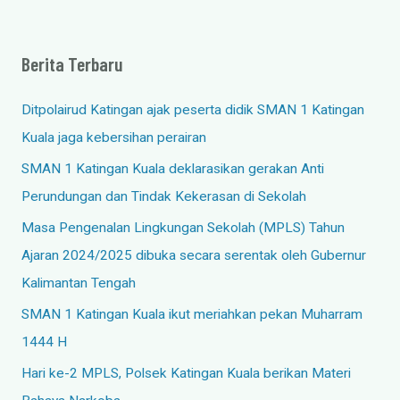
r
i
Berita Terbaru
u
n
Ditpolairud Katingan ajak peserta didik SMAN 1 Katingan
t
Kuala jaga kebersihan perairan
u
SMAN 1 Katingan Kuala deklarasikan gerakan Anti
k
Perundungan dan Tindak Kekerasan di Sekolah
:
Masa Pengenalan Lingkungan Sekolah (MPLS) Tahun
Ajaran 2024/2025 dibuka secara serentak oleh Gubernur
Kalimantan Tengah
SMAN 1 Katingan Kuala ikut meriahkan pekan Muharram
1444 H
Hari ke-2 MPLS, Polsek Katingan Kuala berikan Materi