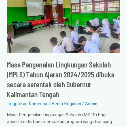
Lingkungan
Sekolah
(MPLS)
Tahun
Ajaran
2024/2025
dibuka
secara
serentak
Masa Pengenalan Lingkungan Sekolah
oleh
(MPLS) Tahun Ajaran 2024/2025 dibuka
Gubernur
Kalimantan
secara serentak oleh Gubernur
Tengah
Kalimantan Tengah
Tinggalkan Komentar
/
Berita Kegiatan
/
Admin
Masa Pengenalan Lingkungan Sekolah (MPLS) bagi
peserta didik baru merupakan program yang dirancang