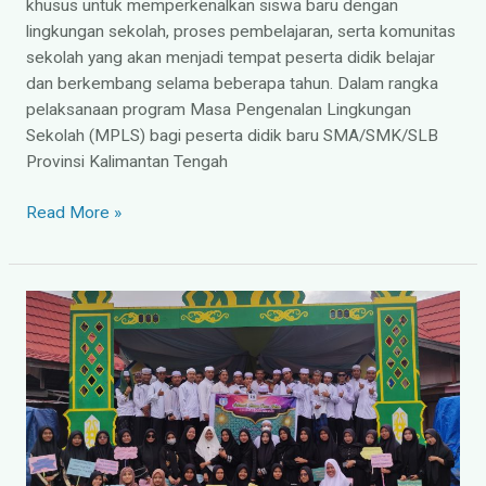
khusus untuk memperkenalkan siswa baru dengan
lingkungan sekolah, proses pembelajaran, serta komunitas
sekolah yang akan menjadi tempat peserta didik belajar
dan berkembang selama beberapa tahun. Dalam rangka
pelaksanaan program Masa Pengenalan Lingkungan
Sekolah (MPLS) bagi peserta didik baru SMA/SMK/SLB
Provinsi Kalimantan Tengah
Read More »
SMAN
1
Katingan
Kuala
ikut
meriahkan
pekan
Muharram