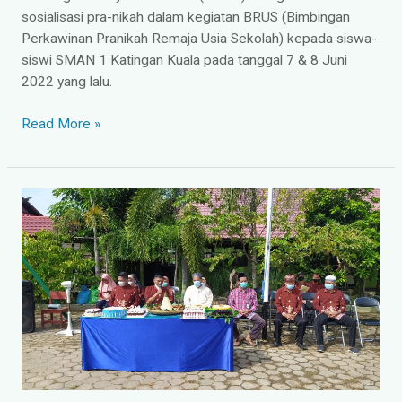
sosialisasi pra-nikah dalam kegiatan BRUS (Bimbingan
Perkawinan Pranikah Remaja Usia Sekolah) kepada siswa-
siswi SMAN 1 Katingan Kuala pada tanggal 7 & 8 Juni
2022 yang lalu.
Read More »
Perayaan
Hari
Jadi
SMAN
1
Katingan
Kuala
ke-
26
Berlangsung