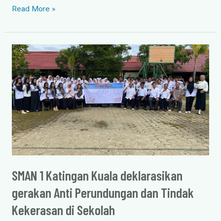
Read More »
SMAN
1
Katingan
Kuala
deklarasikan
gerakan
Anti
Perundungan
dan
Tindak
Kekerasan
SMAN 1 Katingan Kuala deklarasikan
di
gerakan Anti Perundungan dan Tindak
Sekolah
Kekerasan di Sekolah