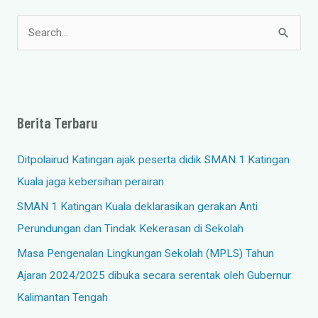
C
a
r
i
Berita Terbaru
u
n
Ditpolairud Katingan ajak peserta didik SMAN 1 Katingan
t
Kuala jaga kebersihan perairan
u
SMAN 1 Katingan Kuala deklarasikan gerakan Anti
k
Perundungan dan Tindak Kekerasan di Sekolah
:
Masa Pengenalan Lingkungan Sekolah (MPLS) Tahun
Ajaran 2024/2025 dibuka secara serentak oleh Gubernur
Kalimantan Tengah