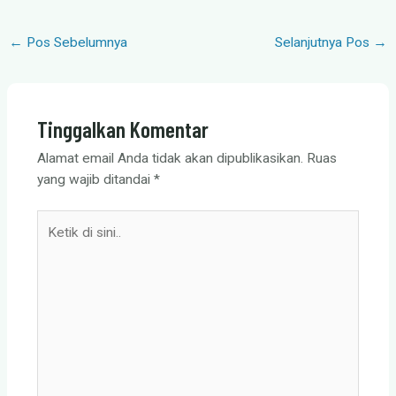
ce
at
e
tt
ail
ar
←
Pos Sebelumnya
Selanjutnya Pos
→
b
s
gr
er
e
o
A
a
o
p
m
Tinggalkan Komentar
k
p
Alamat email Anda tidak akan dipublikasikan.
Ruas
yang wajib ditandai
*
Ketik
di
sini..