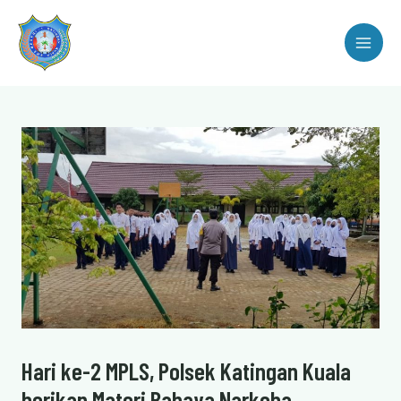
Lewati
MAI
ke
ME
konten
Post
navigation
Hari ke-2 MPLS, Polsek Katingan Kuala
berikan Materi Bahaya Narkoba