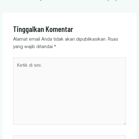
b
s
gr
er
e
o
A
a
o
p
m
Tinggalkan Komentar
k
p
Alamat email Anda tidak akan dipublikasikan.
Ruas
yang wajib ditandai
*
Ketik
di
sini..
Nama*