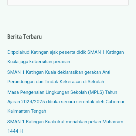
a
r
i
Berita Terbaru
u
n
Ditpolairud Katingan ajak peserta didik SMAN 1 Katingan
t
Kuala jaga kebersihan perairan
u
SMAN 1 Katingan Kuala deklarasikan gerakan Anti
k
Perundungan dan Tindak Kekerasan di Sekolah
:
Masa Pengenalan Lingkungan Sekolah (MPLS) Tahun
Ajaran 2024/2025 dibuka secara serentak oleh Gubernur
Kalimantan Tengah
SMAN 1 Katingan Kuala ikut meriahkan pekan Muharram
1444 H