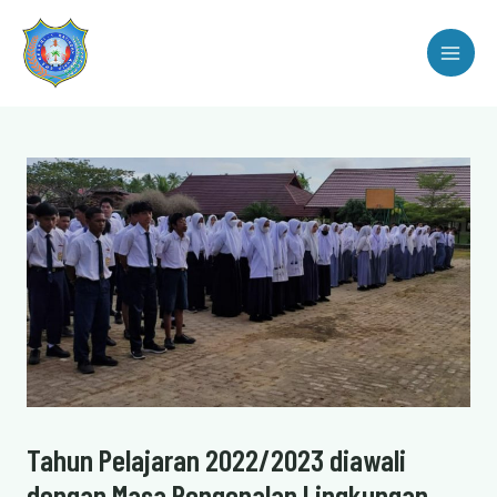
Lewati
MAI
ke
ME
konten
Post
navigation
Tahun Pelajaran 2022/2023 diawali
dengan Masa Pengenalan Lingkungan